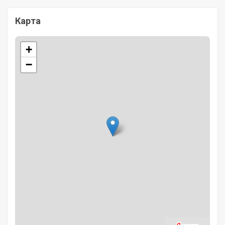
Карта
+
−