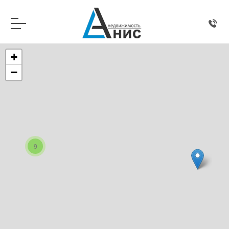
+
−
9