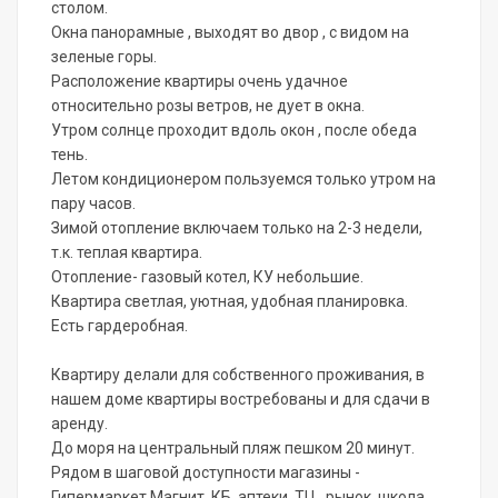
столом.
Окна панорамные , выходят во двор , с видом на
зеленые горы.
Расположение квартиры очень удачное
относительно розы ветров, не дует в окна.
Утром солнце проходит вдоль окон , после обеда
тень.
Летом кондиционером пользуемся только утром на
пару часов.
Зимой отопление включаем только на 2-3 недели,
т.к. теплая квартира.
Отопление- газовый котел, КУ небольшие.
Квартира светлая, уютная, удобная планировка.
Есть гардеробная.
Квартиру делали для собственного проживания, в
нашем доме квартиры востребованы и для сдачи в
аренду.
До моря на центральный пляж пешком 20 минут.
Рядом в шаговой доступности магазины -
Гипермаркет Магнит, КБ, аптеки, ТЦ , рынок, школа,