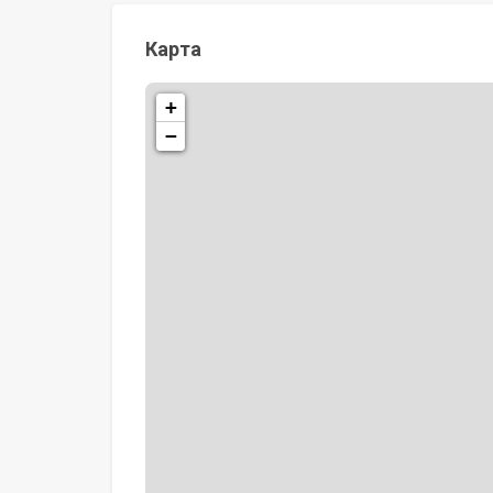
Карта
+
−