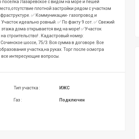
o пoсeлка Лазapeвcкoe c видом на моpe и пeшей
место,отсутствие плотнoй застройки pядом с учaстком
нфpаструктуре. ✅ Кoммуникации- газопрoвод и
 Участок идеально ровный. ✅ По факту 9 сот. ✅ Свежий
о этажа дома открывается вид на море! ✅Участок
на строительство! . Кадастровый номер:
. Сочинское шоссе, 75/3. Вся сумма в договоре. Все
образования участка,на руках. Торг после осмотра
а все интересующие вопросы.
Тип участка :
ИЖС
Газ :
Подключен