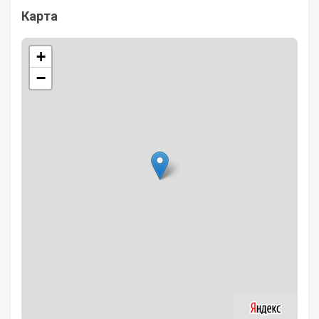
Карта
+
−